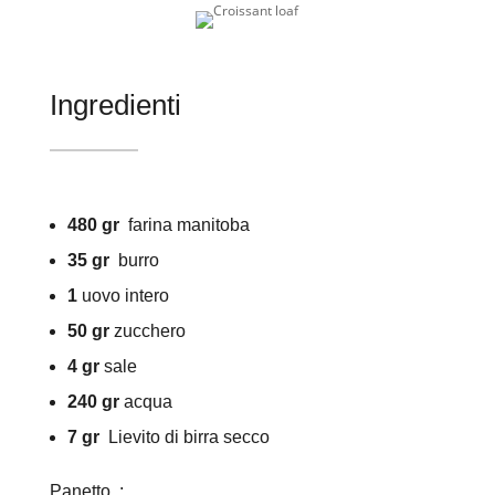
Ingredienti
480 gr
farina manitoba
35 gr
burro
1
uovo intero
50 gr
zucchero
4 gr
sale
240 gr
acqua
7 gr
Lievito di birra secco
Panetto :