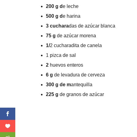
200 g d
e leche
500 g d
e harina
3 cuchara
das de azúcar blanca
75 g
de azúcar morena
1/
2 cucharadita de canela
1 pizca de sal
2
huevos enteros
6 g
de levadura de cerveza
300 g de m
antequilla
225 g
de granos de azúcar