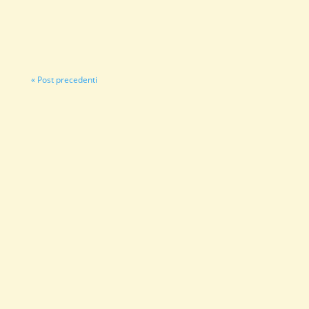
festeggiare il suo momento? Eh si, la nostra bellissima
mamma....
« Post precedenti