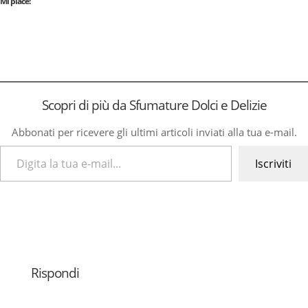
Mi piace:
Scopri di più da Sfumature Dolci e Delizie
Abbonati per ricevere gli ultimi articoli inviati alla tua e-mail.
Digita la tua e-mail...
Iscriviti
Rispondi