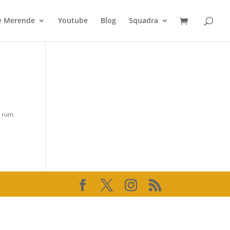
 e Merende
Youtube
Blog
Squadra
l rum