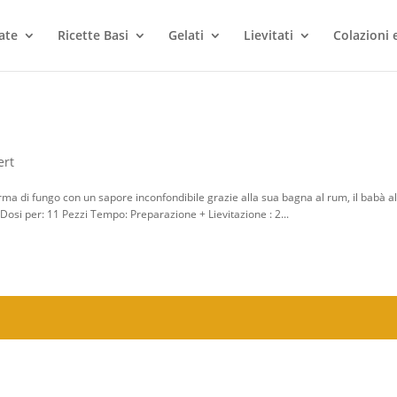
ate
Ricette Basi
Gelati
Lievitati
Colazioni
ert
forma di fungo con un sapore inconfondibile grazie alla sua bagna al rum, il babà a
 Dosi per: 11 Pezzi Tempo: Preparazione + Lievitazione : 2...