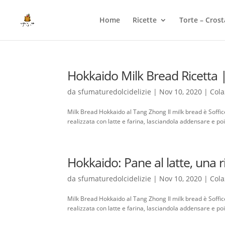
Home
Ricette
Torte – Crost
Hokkaido Milk Bread Ricetta |
da
sfumaturedolcidelizie
|
Nov 10, 2020
|
Cola
Milk Bread Hokkaido al Tang Zhong Il milk bread è Soffi
realizzata con latte e farina, lasciandola addensare e po
Hokkaido: Pane al latte, una r
da
sfumaturedolcidelizie
|
Nov 10, 2020
|
Cola
Milk Bread Hokkaido al Tang Zhong Il milk bread è Soffi
realizzata con latte e farina, lasciandola addensare e po