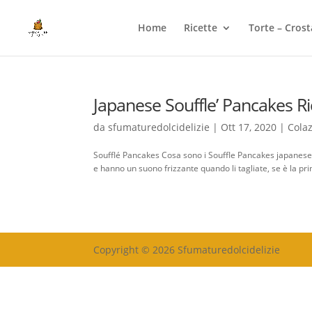
Home
Ricette
Torte – Crost
Japanese Souffle’ Pancakes Ri
da
sfumaturedolcidelizie
|
Ott 17, 2020
|
Cola
Soufflé Pancakes Cosa sono i Souffle Pancakes japanese c
e hanno un suono frizzante quando li tagliate, se è la prim
Copyright © 2026 Sfumaturedolcidelizie