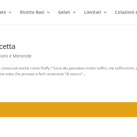
ate
Ricette Basi
Gelati
Lievitati
Colazioni
cetta
zioni e Merende
onosciuti anche come Fluffy ? Sono dei pancakes molto soffici, ma sofficissimi, a
a volta che provate a farli restereste “di stucco”....